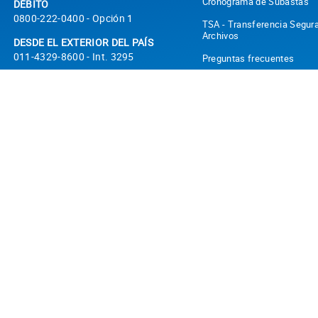
Cronograma de Subastas
DÉBITO
0800-222-0400 - Opción 1
TSA - Transferencia Segur
Archivos
DESDE EL EXTERIOR DEL PAÍS
011-4329-8600 - Int. 3295
Preguntas frecuentes
DENUNCIAS DE ROBOS O
Botón de Arrepentimiento
EXTRAVÍOS TARJETA DE CRÉDITO
Turnos Online
VISA
011-4379-3333
Licitaciones
DENUNCIAS DE ROBOS O
Actualización de Legajos
EXTRAVÍOS TARJETA DE CRÉDITO
MASTERCARD
0800-333-4402
BLOQUEO DE ACCESO A MODO
POR ROBO O EXTRAVÍO DE TU
CELULAR
011-3256-3412
WhatsApp